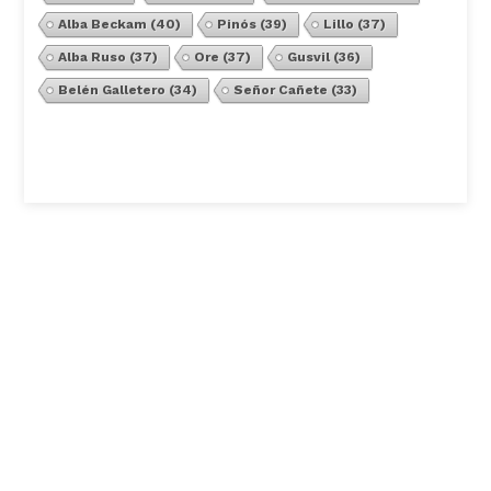
Alba Beckam
(40)
Pinós
(39)
Lillo
(37)
Alba Ruso
(37)
Ore
(37)
Gusvil
(36)
Belén Galletero
(34)
Señor Cañete
(33)
Ver Todos