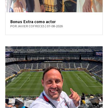
Bonus Extra como actor
POR
JAVIER COFRECES
|
07-08-2026