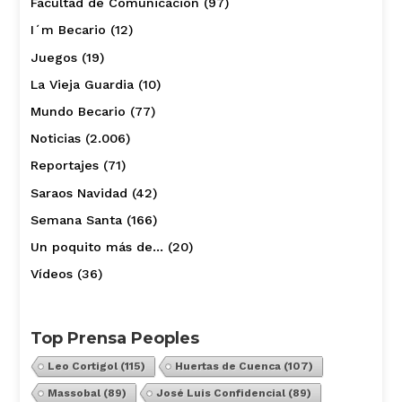
Facultad de Comunicación
(97)
I´m Becario
(12)
Juegos
(19)
La Vieja Guardia
(10)
Mundo Becario
(77)
Noticias
(2.006)
Reportajes
(71)
Saraos Navidad
(42)
Semana Santa
(166)
Un poquito más de…
(20)
Vídeos
(36)
Top Prensa Peoples
Leo Cortigol
(115)
Huertas de Cuenca
(107)
Massobal
(89)
José Luis Confidencial
(89)