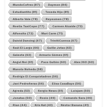
MundoCofrex
(87)
Daymon
(84)
Estudiantito
(81)
Texeda Hijo
(81)
Alberto Vale
(78)
Reyesmen
(78)
Noelia TaxiCope
(77)
Carmen Alcaide
(73)
Alfonsito
(72)
Mari Carm
(71)
Daivid Dancing
(67)
TrinitiCuenca
(67)
Saúl El Largo
(66)
Guille Jotas
(63)
Galeote
(62)
Armario Gómes
(61)
Angul Noi
(61)
Paco Gullón
(60)
Alex 360
(60)
Manolo Noheda
(58)
Rodrigo El Conquistadron
(56)
Javi Pedroñeras
(56)
Elisa CasaBayo
(56)
Agreda
(53)
Sergio News
(51)
Luisjam
(50)
Jonatas
(50)
Rosio
(49)
Comando Sara
(46)
Rian
(44)
Kris Kat
(43)
Néstor Banana
(41)