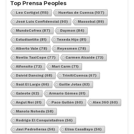
Top Prensa Peoples
Leo Cortigol
(115)
Huertas de Cuenca
(107)
José Luis Confidencial
(90)
Massobal
(89)
MundoCofrex
(87)
Daymon
(84)
Estudiantito
(81)
Texeda Hijo
(81)
Alberto Vale
(78)
Reyesmen
(78)
Noelia TaxiCope
(77)
Carmen Alcaide
(73)
Alfonsito
(72)
Mari Carm
(71)
Daivid Dancing
(68)
TrinitiCuenca
(67)
Saúl El Largo
(66)
Guille Jotas
(63)
Galeote
(62)
Armario Gómes
(61)
Angul Noi
(61)
Paco Gullón
(60)
Alex 360
(60)
Manolo Noheda
(58)
Rodrigo El Conquistadron
(56)
Javi Pedroñeras
(56)
Elisa CasaBayo
(56)