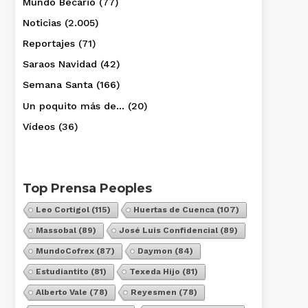
Mundo Becario
(77)
Noticias
(2.005)
Reportajes
(71)
Saraos Navidad
(42)
Semana Santa
(166)
Un poquito más de…
(20)
Vídeos
(36)
Top Prensa Peoples
Leo Cortigol
(115)
Huertas de Cuenca
(107)
Massobal
(89)
José Luis Confidencial
(89)
MundoCofrex
(87)
Daymon
(84)
Estudiantito
(81)
Texeda Hijo
(81)
Alberto Vale
(78)
Reyesmen
(78)