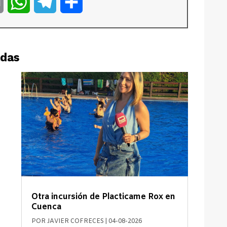
er
Email
WhatsApp
Telegram
Compartir
adas
Otra incursión de Placticame Rox en
Cuenca
POR
JAVIER COFRECES
|
04-08-2026