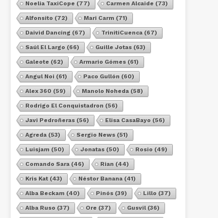
Noelia TaxiCope
(77)
Carmen Alcaide
(73)
Alfonsito
(72)
Mari Carm
(71)
Daivid Dancing
(67)
TrinitiCuenca
(67)
Saúl El Largo
(66)
Guille Jotas
(63)
Galeote
(62)
Armario Gómes
(61)
Angul Noi
(61)
Paco Gullón
(60)
Alex 360
(59)
Manolo Noheda
(58)
Rodrigo El Conquistadron
(56)
Javi Pedroñeras
(56)
Elisa CasaBayo
(56)
Agreda
(53)
Sergio News
(51)
Luisjam
(50)
Jonatas
(50)
Rosio
(49)
Comando Sara
(46)
Rian
(44)
Kris Kat
(43)
Néstor Banana
(41)
Alba Beckam
(40)
Pinós
(39)
Lillo
(37)
Alba Ruso
(37)
Ore
(37)
Gusvil
(36)