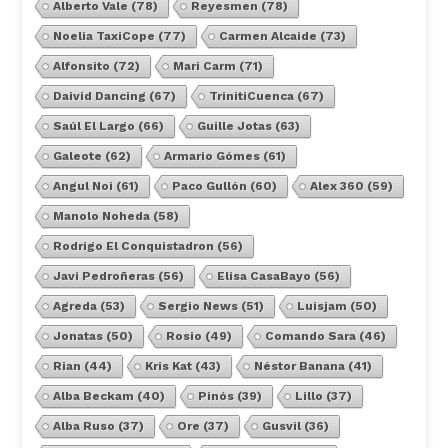
Alberto Vale
(78)
Reyesmen
(78)
Noelia TaxiCope
(77)
Carmen Alcaide
(73)
Alfonsito
(72)
Mari Carm
(71)
Daivid Dancing
(67)
TrinitiCuenca
(67)
Saúl El Largo
(66)
Guille Jotas
(63)
Galeote
(62)
Armario Gómes
(61)
Angul Noi
(61)
Paco Gullón
(60)
Alex 360
(59)
Manolo Noheda
(58)
Rodrigo El Conquistadron
(56)
Javi Pedroñeras
(56)
Elisa CasaBayo
(56)
Agreda
(53)
Sergio News
(51)
Luisjam
(50)
Jonatas
(50)
Rosio
(49)
Comando Sara
(46)
Rian
(44)
Kris Kat
(43)
Néstor Banana
(41)
Alba Beckam
(40)
Pinós
(39)
Lillo
(37)
Alba Ruso
(37)
Ore
(37)
Gusvil
(36)