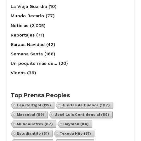
La Vieja Guardia
(10)
Mundo Becario
(77)
Noticias
(2.005)
Reportajes
(71)
Saraos Navidad
(42)
Semana Santa
(166)
Un poquito más de…
(20)
Vídeos
(36)
Top Prensa Peoples
Leo Cortigol
(115)
Huertas de Cuenca
(107)
Massobal
(89)
José Luis Confidencial
(89)
MundoCofrex
(87)
Daymon
(84)
Estudiantito
(81)
Texeda Hijo
(81)