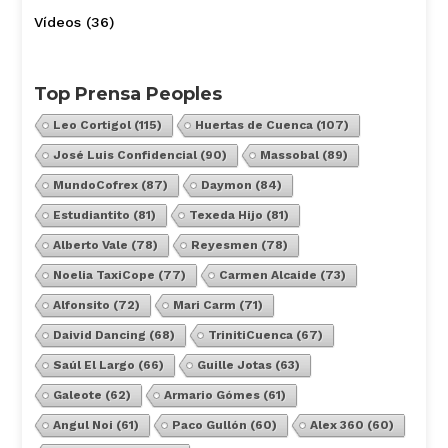
Vídeos
(36)
Top Prensa Peoples
Leo Cortigol
(115)
Huertas de Cuenca
(107)
José Luis Confidencial
(90)
Massobal
(89)
MundoCofrex
(87)
Daymon
(84)
Estudiantito
(81)
Texeda Hijo
(81)
Alberto Vale
(78)
Reyesmen
(78)
Noelia TaxiCope
(77)
Carmen Alcaide
(73)
Alfonsito
(72)
Mari Carm
(71)
Daivid Dancing
(68)
TrinitiCuenca
(67)
Saúl El Largo
(66)
Guille Jotas
(63)
Galeote
(62)
Armario Gómes
(61)
Angul Noi
(61)
Paco Gullón
(60)
Alex 360
(60)