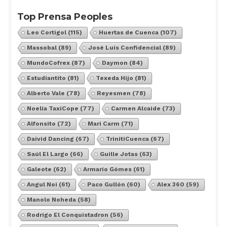
Top Prensa Peoples
Leo Cortigol
(115)
Huertas de Cuenca
(107)
Massobal
(89)
José Luis Confidencial
(89)
MundoCofrex
(87)
Daymon
(84)
Estudiantito
(81)
Texeda Hijo
(81)
Alberto Vale
(78)
Reyesmen
(78)
Noelia TaxiCope
(77)
Carmen Alcaide
(73)
Alfonsito
(72)
Mari Carm
(71)
Daivid Dancing
(67)
TrinitiCuenca
(67)
Saúl El Largo
(66)
Guille Jotas
(63)
Galeote
(62)
Armario Gómes
(61)
Angul Noi
(61)
Paco Gullón
(60)
Alex 360
(59)
Manolo Noheda
(58)
Rodrigo El Conquistadron
(56)