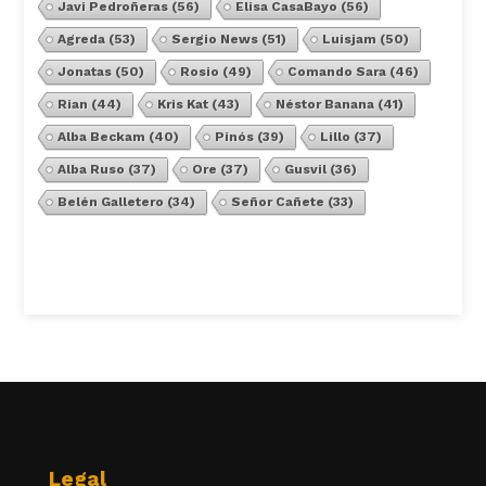
Javi Pedroñeras
(56)
Elisa CasaBayo
(56)
Agreda
(53)
Sergio News
(51)
Luisjam
(50)
Jonatas
(50)
Rosio
(49)
Comando Sara
(46)
Rian
(44)
Kris Kat
(43)
Néstor Banana
(41)
Alba Beckam
(40)
Pinós
(39)
Lillo
(37)
Alba Ruso
(37)
Ore
(37)
Gusvil
(36)
Belén Galletero
(34)
Señor Cañete
(33)
Ver Todos
Legal