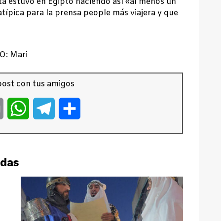
sta estuvo en Egipto haciendo así «al menos un
atípica para la prensa people más viajera y que
O: Mari
ost con tus amigos
er
Email
WhatsApp
Telegram
Compartir
adas