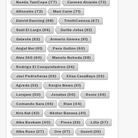
Noelia TaxiCope
(77)
Carmen Alcaide
(73)
Alfonsito
(72)
Mari Carm
(71)
Daivid Dancing
(68)
TrinitiCuenca
(67)
Saúl El Largo
(66)
Guille Jotas
(63)
Galeote
(62)
Armario Gómes
(61)
Angul Noi
(61)
Paco Gullón
(60)
Alex 360
(60)
Manolo Noheda
(58)
Rodrigo El Conquistadron
(56)
Javi Pedroñeras
(56)
Elisa CasaBayo
(56)
Agreda
(53)
Sergio News
(51)
Luisjam
(50)
Jonatas
(50)
Rosio
(49)
Comando Sara
(46)
Rian
(44)
Kris Kat
(43)
Néstor Banana
(41)
Alba Beckam
(40)
Pinós
(39)
Lillo
(37)
Alba Ruso
(37)
Ore
(37)
Gusvil
(36)