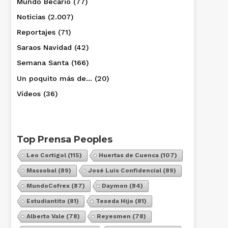
Mundo Becario
(77)
Noticias
(2.007)
Reportajes
(71)
Saraos Navidad
(42)
Semana Santa
(166)
Un poquito más de…
(20)
Vídeos
(36)
Top Prensa Peoples
Leo Cortigol
(115)
Huertas de Cuenca
(107)
Massobal
(89)
José Luis Confidencial
(89)
MundoCofrex
(87)
Daymon
(84)
Estudiantito
(81)
Texeda Hijo
(81)
Alberto Vale
(78)
Reyesmen
(78)