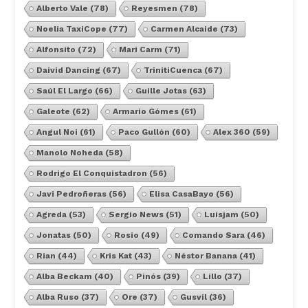
Alberto Vale
(78)
Reyesmen
(78)
Noelia TaxiCope
(77)
Carmen Alcaide
(73)
Alfonsito
(72)
Mari Carm
(71)
Daivid Dancing
(67)
TrinitiCuenca
(67)
Saúl El Largo
(66)
Guille Jotas
(63)
Galeote
(62)
Armario Gómes
(61)
Angul Noi
(61)
Paco Gullón
(60)
Alex 360
(59)
Manolo Noheda
(58)
Rodrigo El Conquistadron
(56)
Javi Pedroñeras
(56)
Elisa CasaBayo
(56)
Agreda
(53)
Sergio News
(51)
Luisjam
(50)
Jonatas
(50)
Rosio
(49)
Comando Sara
(46)
Rian
(44)
Kris Kat
(43)
Néstor Banana
(41)
Alba Beckam
(40)
Pinós
(39)
Lillo
(37)
Alba Ruso
(37)
Ore
(37)
Gusvil
(36)