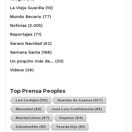
La Vieja Guardia
(10)
Mundo Becario
(77)
Noticias
(2.005)
Reportajes
(71)
Saraos Navidad
(42)
Semana Santa
(166)
Un poquito más de…
(20)
Vídeos
(36)
Top Prensa Peoples
Leo Cortigol
(115)
Huertas de Cuenca
(107)
Massobal
(89)
José Luis Confidencial
(89)
MundoCofrex
(87)
Daymon
(84)
Estudiantito
(81)
Texeda Hijo
(81)