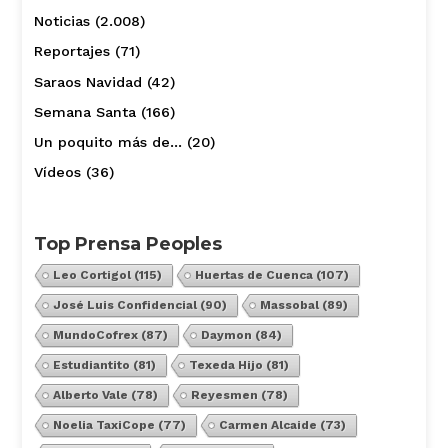
Noticias
(2.008)
Reportajes
(71)
Saraos Navidad
(42)
Semana Santa
(166)
Un poquito más de…
(20)
Vídeos
(36)
Top Prensa Peoples
Leo Cortigol
(115)
Huertas de Cuenca
(107)
José Luis Confidencial
(90)
Massobal
(89)
MundoCofrex
(87)
Daymon
(84)
Estudiantito
(81)
Texeda Hijo
(81)
Alberto Vale
(78)
Reyesmen
(78)
Noelia TaxiCope
(77)
Carmen Alcaide
(73)