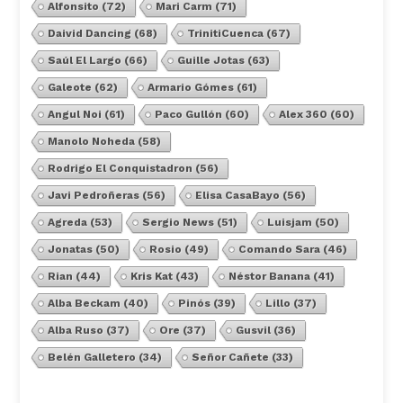
Alfonsito
(72)
Mari Carm
(71)
Daivid Dancing
(68)
TrinitiCuenca
(67)
Saúl El Largo
(66)
Guille Jotas
(63)
Galeote
(62)
Armario Gómes
(61)
Angul Noi
(61)
Paco Gullón
(60)
Alex 360
(60)
Manolo Noheda
(58)
Rodrigo El Conquistadron
(56)
Javi Pedroñeras
(56)
Elisa CasaBayo
(56)
Agreda
(53)
Sergio News
(51)
Luisjam
(50)
Jonatas
(50)
Rosio
(49)
Comando Sara
(46)
Rian
(44)
Kris Kat
(43)
Néstor Banana
(41)
Alba Beckam
(40)
Pinós
(39)
Lillo
(37)
Alba Ruso
(37)
Ore
(37)
Gusvil
(36)
Belén Galletero
(34)
Señor Cañete
(33)