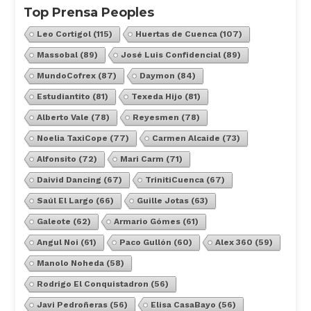
Top Prensa Peoples
Leo Cortigol
(115)
Huertas de Cuenca
(107)
Massobal
(89)
José Luis Confidencial
(89)
MundoCofrex
(87)
Daymon
(84)
Estudiantito
(81)
Texeda Hijo
(81)
Alberto Vale
(78)
Reyesmen
(78)
Noelia TaxiCope
(77)
Carmen Alcaide
(73)
Alfonsito
(72)
Mari Carm
(71)
Daivid Dancing
(67)
TrinitiCuenca
(67)
Saúl El Largo
(66)
Guille Jotas
(63)
Galeote
(62)
Armario Gómes
(61)
Angul Noi
(61)
Paco Gullón
(60)
Alex 360
(59)
Manolo Noheda
(58)
Rodrigo El Conquistadron
(56)
Javi Pedroñeras
(56)
Elisa CasaBayo
(56)