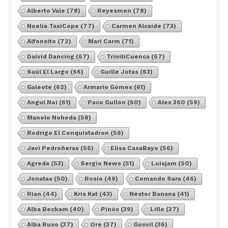
Alberto Vale
(78)
Reyesmen
(78)
Noelia TaxiCope
(77)
Carmen Alcaide
(73)
Alfonsito
(72)
Mari Carm
(71)
Daivid Dancing
(67)
TrinitiCuenca
(67)
Saúl El Largo
(66)
Guille Jotas
(63)
Galeote
(62)
Armario Gómes
(61)
Angul Noi
(61)
Paco Gullón
(60)
Alex 360
(59)
Manolo Noheda
(58)
Rodrigo El Conquistadron
(56)
Javi Pedroñeras
(56)
Elisa CasaBayo
(56)
Agreda
(53)
Sergio News
(51)
Luisjam
(50)
Jonatas
(50)
Rosio
(49)
Comando Sara
(46)
Rian
(44)
Kris Kat
(43)
Néstor Banana
(41)
Alba Beckam
(40)
Pinós
(39)
Lillo
(37)
Alba Ruso
(37)
Ore
(37)
Gusvil
(36)