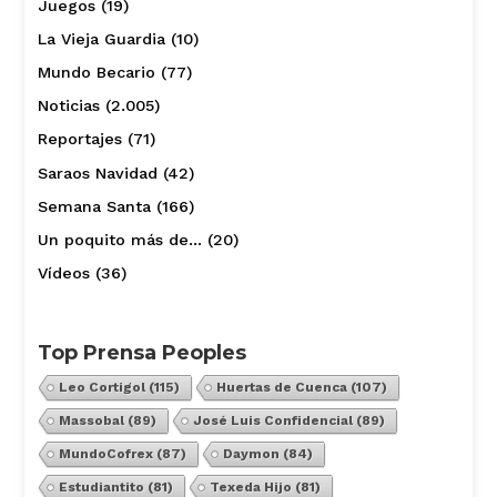
Juegos
(19)
La Vieja Guardia
(10)
Mundo Becario
(77)
Noticias
(2.005)
Reportajes
(71)
Saraos Navidad
(42)
Semana Santa
(166)
Un poquito más de…
(20)
Vídeos
(36)
Top Prensa Peoples
Leo Cortigol
(115)
Huertas de Cuenca
(107)
Massobal
(89)
José Luis Confidencial
(89)
MundoCofrex
(87)
Daymon
(84)
Estudiantito
(81)
Texeda Hijo
(81)