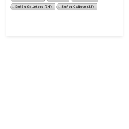
Belén Galletero
(34)
Señor Cañete
(33)
Ver Todos