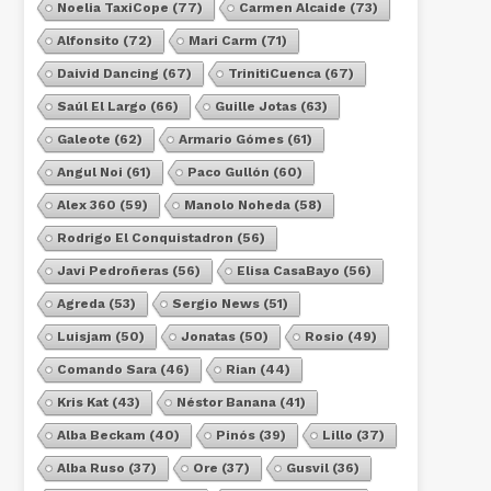
Noelia TaxiCope
(77)
Carmen Alcaide
(73)
Alfonsito
(72)
Mari Carm
(71)
Daivid Dancing
(67)
TrinitiCuenca
(67)
Saúl El Largo
(66)
Guille Jotas
(63)
Galeote
(62)
Armario Gómes
(61)
Angul Noi
(61)
Paco Gullón
(60)
Alex 360
(59)
Manolo Noheda
(58)
Rodrigo El Conquistadron
(56)
Javi Pedroñeras
(56)
Elisa CasaBayo
(56)
Agreda
(53)
Sergio News
(51)
Luisjam
(50)
Jonatas
(50)
Rosio
(49)
Comando Sara
(46)
Rian
(44)
Kris Kat
(43)
Néstor Banana
(41)
Alba Beckam
(40)
Pinós
(39)
Lillo
(37)
Alba Ruso
(37)
Ore
(37)
Gusvil
(36)