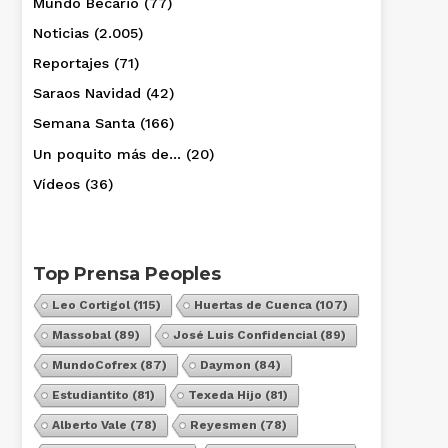
Mundo Becario
(77)
Noticias
(2.005)
Reportajes
(71)
Saraos Navidad
(42)
Semana Santa
(166)
Un poquito más de…
(20)
Vídeos
(36)
Top Prensa Peoples
Leo Cortigol
(115)
Huertas de Cuenca
(107)
Massobal
(89)
José Luis Confidencial
(89)
MundoCofrex
(87)
Daymon
(84)
Estudiantito
(81)
Texeda Hijo
(81)
Alberto Vale
(78)
Reyesmen
(78)