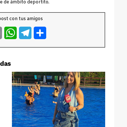
e de ámbito deportito.
ost con tus amigos
er
Email
WhatsApp
Telegram
Compartir
adas