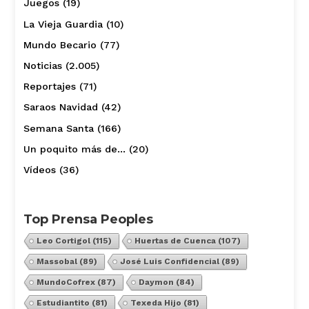
Juegos
(19)
La Vieja Guardia
(10)
Mundo Becario
(77)
Noticias
(2.005)
Reportajes
(71)
Saraos Navidad
(42)
Semana Santa
(166)
Un poquito más de…
(20)
Vídeos
(36)
Top Prensa Peoples
Leo Cortigol
(115)
Huertas de Cuenca
(107)
Massobal
(89)
José Luis Confidencial
(89)
MundoCofrex
(87)
Daymon
(84)
Estudiantito
(81)
Texeda Hijo
(81)