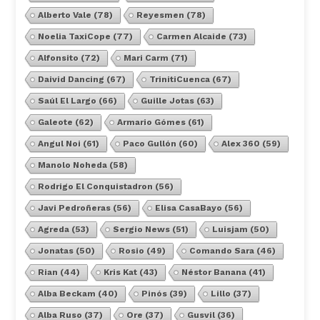
Alberto Vale
(78)
Reyesmen
(78)
Noelia TaxiCope
(77)
Carmen Alcaide
(73)
Alfonsito
(72)
Mari Carm
(71)
Daivid Dancing
(67)
TrinitiCuenca
(67)
Saúl El Largo
(66)
Guille Jotas
(63)
Galeote
(62)
Armario Gómes
(61)
Angul Noi
(61)
Paco Gullón
(60)
Alex 360
(59)
Manolo Noheda
(58)
Rodrigo El Conquistadron
(56)
Javi Pedroñeras
(56)
Elisa CasaBayo
(56)
Agreda
(53)
Sergio News
(51)
Luisjam
(50)
Jonatas
(50)
Rosio
(49)
Comando Sara
(46)
Rian
(44)
Kris Kat
(43)
Néstor Banana
(41)
Alba Beckam
(40)
Pinós
(39)
Lillo
(37)
Alba Ruso
(37)
Ore
(37)
Gusvil
(36)