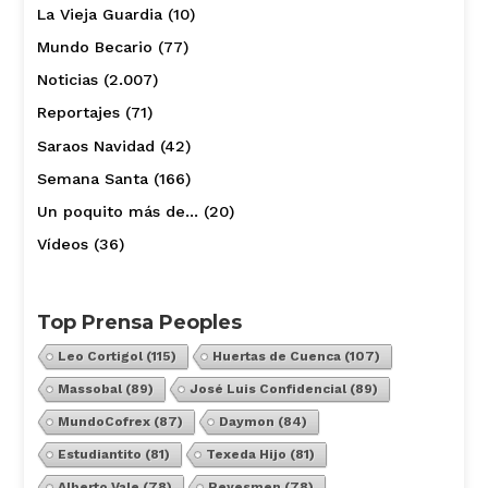
La Vieja Guardia
(10)
Mundo Becario
(77)
Noticias
(2.007)
Reportajes
(71)
Saraos Navidad
(42)
Semana Santa
(166)
Un poquito más de…
(20)
Vídeos
(36)
Top Prensa Peoples
Leo Cortigol
(115)
Huertas de Cuenca
(107)
Massobal
(89)
José Luis Confidencial
(89)
MundoCofrex
(87)
Daymon
(84)
Estudiantito
(81)
Texeda Hijo
(81)
Alberto Vale
(78)
Reyesmen
(78)