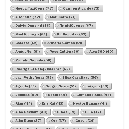
Noelia TaxiCope
(77)
Carmen Alcaide
(73)
Alfonsito
(72)
Mari Carm
(71)
Daivid Dancing
(68)
TrinitiCuenca
(67)
Saúl El Largo
(66)
Guille Jotas
(63)
Galeote
(62)
Armario Gómes
(61)
Angul Noi
(61)
Paco Gullón
(60)
Alex 360
(60)
Manolo Noheda
(58)
Rodrigo El Conquistadron
(56)
Javi Pedroñeras
(56)
Elisa CasaBayo
(56)
Agreda
(53)
Sergio News
(51)
Luisjam
(50)
Jonatas
(50)
Rosio
(49)
Comando Sara
(46)
Rian
(44)
Kris Kat
(43)
Néstor Banana
(41)
Alba Beckam
(40)
Pinós
(39)
Lillo
(37)
Alba Ruso
(37)
Ore
(37)
Gusvil
(36)