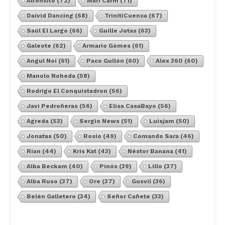
Alfonsito
(72)
Mari Carm
(71)
Daivid Dancing
(68)
TrinitiCuenca
(67)
Saúl El Largo
(66)
Guille Jotas
(63)
Galeote
(62)
Armario Gómes
(61)
Angul Noi
(61)
Paco Gullón
(60)
Alex 360
(60)
Manolo Noheda
(58)
Rodrigo El Conquistadron
(56)
Javi Pedroñeras
(56)
Elisa CasaBayo
(56)
Agreda
(53)
Sergio News
(51)
Luisjam
(50)
Jonatas
(50)
Rosio
(49)
Comando Sara
(46)
Rian
(44)
Kris Kat
(43)
Néstor Banana
(41)
Alba Beckam
(40)
Pinós
(39)
Lillo
(37)
Alba Ruso
(37)
Ore
(37)
Gusvil
(36)
Belén Galletero
(34)
Señor Cañete
(33)
Ver Todos