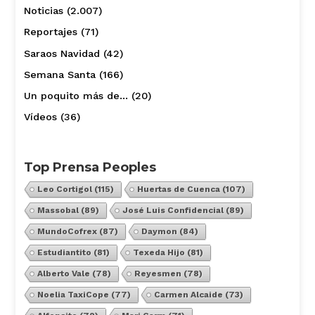
Noticias
(2.007)
Reportajes
(71)
Saraos Navidad
(42)
Semana Santa
(166)
Un poquito más de…
(20)
Vídeos
(36)
Top Prensa Peoples
Leo Cortigol
(115)
Huertas de Cuenca
(107)
Massobal
(89)
José Luis Confidencial
(89)
MundoCofrex
(87)
Daymon
(84)
Estudiantito
(81)
Texeda Hijo
(81)
Alberto Vale
(78)
Reyesmen
(78)
Noelia TaxiCope
(77)
Carmen Alcaide
(73)