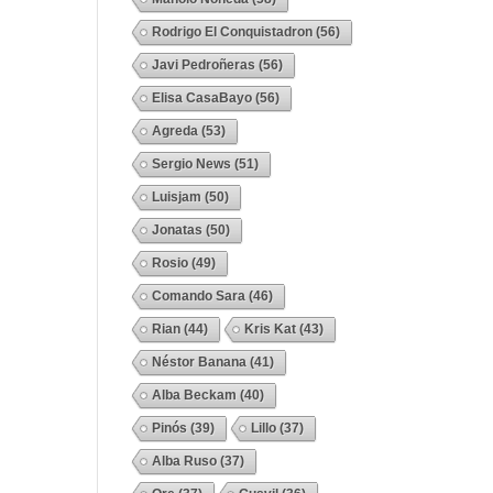
Rodrigo El Conquistadron
(56)
Javi Pedroñeras
(56)
Elisa CasaBayo
(56)
Agreda
(53)
Sergio News
(51)
Luisjam
(50)
Jonatas
(50)
Rosio
(49)
Comando Sara
(46)
Rian
(44)
Kris Kat
(43)
Néstor Banana
(41)
Alba Beckam
(40)
Pinós
(39)
Lillo
(37)
Alba Ruso
(37)