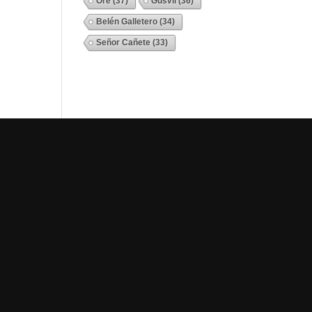
Ore
(37)
Gusvil
(36)
Belén Galletero
(34)
Señor Cañete
(33)
Ver Todos