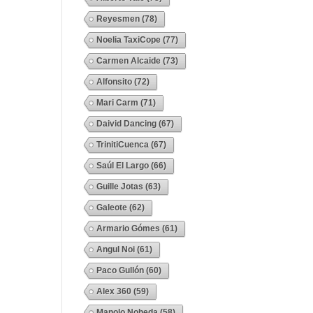
Reyesmen
(78)
Noelia TaxiCope
(77)
Carmen Alcaide
(73)
Alfonsito
(72)
Mari Carm
(71)
Daivid Dancing
(67)
TrinitiCuenca
(67)
Saúl El Largo
(66)
Guille Jotas
(63)
Galeote
(62)
Armario Gómes
(61)
Angul Noi
(61)
Paco Gullón
(60)
Alex 360
(59)
Manolo Noheda
(58)