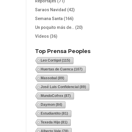
Reportajes
(71)
Saraos Navidad
(42)
Semana Santa
(166)
Un poquito más de…
(20)
Vídeos
(36)
Top Prensa Peoples
Leo Cortigol
(115)
Huertas de Cuenca
(107)
Massobal
(89)
José Luis Confidencial
(89)
MundoCofrex
(87)
Daymon
(84)
Estudiantito
(81)
Texeda Hijo
(81)
Alberto Vale
(78)