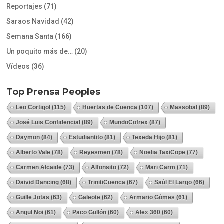
Reportajes
(71)
Saraos Navidad
(42)
Semana Santa
(166)
Un poquito más de…
(20)
Vídeos
(36)
Top Prensa Peoples
Leo Cortigol
(115)
Huertas de Cuenca
(107)
Massobal
(89)
José Luis Confidencial
(89)
MundoCofrex
(87)
Daymon
(84)
Estudiantito
(81)
Texeda Hijo
(81)
Alberto Vale
(78)
Reyesmen
(78)
Noelia TaxiCope
(77)
Carmen Alcaide
(73)
Alfonsito
(72)
Mari Carm
(71)
Daivid Dancing
(68)
TrinitiCuenca
(67)
Saúl El Largo
(66)
Guille Jotas
(63)
Galeote
(62)
Armario Gómes
(61)
Angul Noi
(61)
Paco Gullón
(60)
Alex 360
(60)