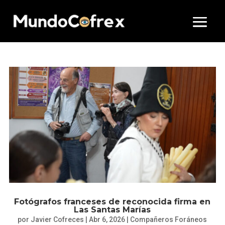
Fotógrafos franceses de reconocida firma en
Las Santas Marías
por
Javier Cofreces
|
Abr 6, 2026
|
Compañeros Foráneos