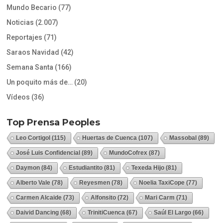
Mundo Becario
(77)
Noticias
(2.007)
Reportajes
(71)
Saraos Navidad
(42)
Semana Santa
(166)
Un poquito más de…
(20)
Vídeos
(36)
Top Prensa Peoples
Leo Cortigol
(115)
Huertas de Cuenca
(107)
Massobal
(89)
José Luis Confidencial
(89)
MundoCofrex
(87)
Daymon
(84)
Estudiantito
(81)
Texeda Hijo
(81)
Alberto Vale
(78)
Reyesmen
(78)
Noelia TaxiCope
(77)
Carmen Alcaide
(73)
Alfonsito
(72)
Mari Carm
(71)
Daivid Dancing
(68)
TrinitiCuenca
(67)
Saúl El Largo
(66)