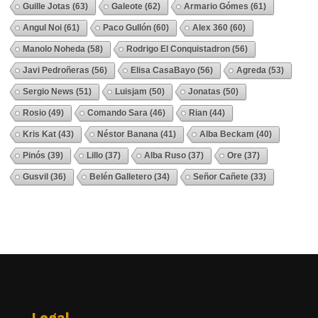
Guille Jotas
(63)
Galeote
(62)
Armario Gómes
(61)
Angul Noi
(61)
Paco Gullón
(60)
Alex 360
(60)
Manolo Noheda
(58)
Rodrigo El Conquistadron
(56)
Javi Pedroñeras
(56)
Elisa CasaBayo
(56)
Agreda
(53)
Sergio News
(51)
Luisjam
(50)
Jonatas
(50)
Rosio
(49)
Comando Sara
(46)
Rian
(44)
Kris Kat
(43)
Néstor Banana
(41)
Alba Beckam
(40)
Pinós
(39)
Lillo
(37)
Alba Ruso
(37)
Ore
(37)
Gusvil
(36)
Belén Galletero
(34)
Señor Cañete
(33)
Ver Todos
Legal