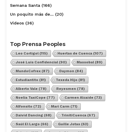
Semana Santa
(166)
Un poquito más de…
(20)
Vídeos
(36)
Top Prensa Peoples
Leo Cortigol
(115)
Huertas de Cuenca
(107)
José Luis Confidencial
(90)
Massobal
(89)
MundoCofrex
(87)
Daymon
(84)
Estudiantito
(81)
Texeda Hijo
(81)
Alberto Vale
(78)
Reyesmen
(78)
Noelia TaxiCope
(77)
Carmen Alcaide
(73)
Alfonsito
(72)
Mari Carm
(71)
Daivid Dancing
(68)
TrinitiCuenca
(67)
Saúl El Largo
(66)
Guille Jotas
(63)