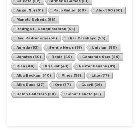
Galeote
(62)
Armario Gómes
(61)
Angul Noi
(61)
Paco Gullón
(60)
Alex 360
(60)
Manolo Noheda
(58)
Rodrigo El Conquistadron
(56)
Javi Pedroñeras
(56)
Elisa CasaBayo
(56)
Agreda
(53)
Sergio News
(51)
Luisjam
(50)
Jonatas
(50)
Rosio
(49)
Comando Sara
(46)
Rian
(44)
Kris Kat
(43)
Néstor Banana
(41)
Alba Beckam
(40)
Pinós
(39)
Lillo
(37)
Alba Ruso
(37)
Ore
(37)
Gusvil
(36)
Belén Galletero
(34)
Señor Cañete
(33)
Ver Todos