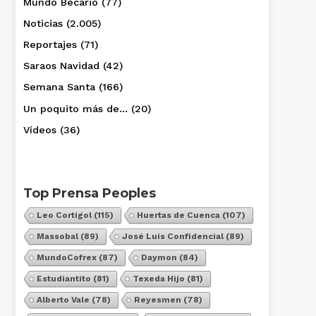
Mundo Becario
(77)
Noticias
(2.005)
Reportajes
(71)
Saraos Navidad
(42)
Semana Santa
(166)
Un poquito más de…
(20)
Vídeos
(36)
Top Prensa Peoples
Leo Cortigol
(115)
Huertas de Cuenca
(107)
Massobal
(89)
José Luis Confidencial
(89)
MundoCofrex
(87)
Daymon
(84)
Estudiantito
(81)
Texeda Hijo
(81)
Alberto Vale
(78)
Reyesmen
(78)