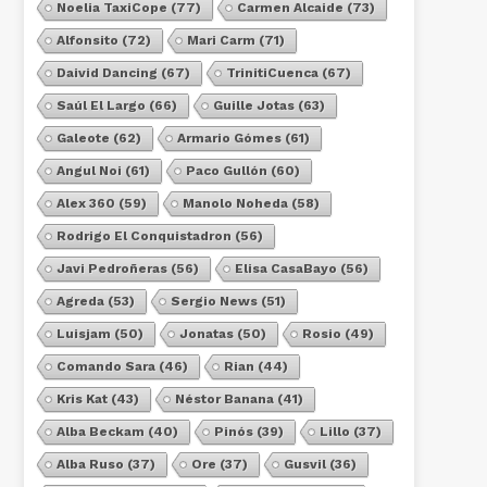
Noelia TaxiCope
(77)
Carmen Alcaide
(73)
Alfonsito
(72)
Mari Carm
(71)
Daivid Dancing
(67)
TrinitiCuenca
(67)
Saúl El Largo
(66)
Guille Jotas
(63)
Galeote
(62)
Armario Gómes
(61)
Angul Noi
(61)
Paco Gullón
(60)
Alex 360
(59)
Manolo Noheda
(58)
Rodrigo El Conquistadron
(56)
Javi Pedroñeras
(56)
Elisa CasaBayo
(56)
Agreda
(53)
Sergio News
(51)
Luisjam
(50)
Jonatas
(50)
Rosio
(49)
Comando Sara
(46)
Rian
(44)
Kris Kat
(43)
Néstor Banana
(41)
Alba Beckam
(40)
Pinós
(39)
Lillo
(37)
Alba Ruso
(37)
Ore
(37)
Gusvil
(36)