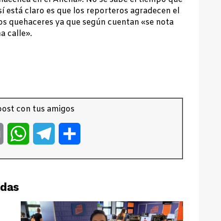
 sí está claro es que los reporteros agradecen el
vos quehaceres ya que según cuentan «se nota
a calle».
ost con tus amigos
er
Email
WhatsApp
Telegram
Compartir
adas