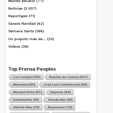
Mundo Becario
(77)
Noticias
(2.007)
Reportajes
(71)
Saraos Navidad
(42)
Semana Santa
(166)
Un poquito más de…
(20)
Vídeos
(36)
Top Prensa Peoples
Leo Cortigol
(115)
Huertas de Cuenca
(107)
Massobal
(89)
José Luis Confidencial
(89)
MundoCofrex
(87)
Daymon
(84)
Estudiantito
(81)
Texeda Hijo
(81)
Alberto Vale
(78)
Reyesmen
(78)