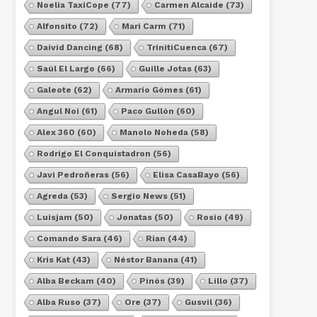
Noelia TaxiCope
(77)
Carmen Alcaide
(73)
Alfonsito
(72)
Mari Carm
(71)
Daivid Dancing
(68)
TrinitiCuenca
(67)
Saúl El Largo
(66)
Guille Jotas
(63)
Galeote
(62)
Armario Gómes
(61)
Angul Noi
(61)
Paco Gullón
(60)
Alex 360
(60)
Manolo Noheda
(58)
Rodrigo El Conquistadron
(56)
Javi Pedroñeras
(56)
Elisa CasaBayo
(56)
Agreda
(53)
Sergio News
(51)
Luisjam
(50)
Jonatas
(50)
Rosio
(49)
Comando Sara
(46)
Rian
(44)
Kris Kat
(43)
Néstor Banana
(41)
Alba Beckam
(40)
Pinós
(39)
Lillo
(37)
Alba Ruso
(37)
Ore
(37)
Gusvil
(36)