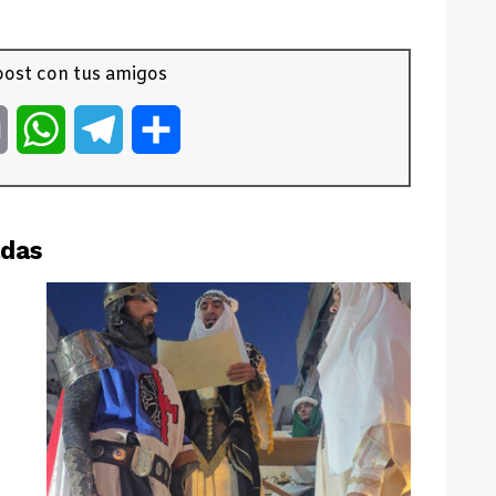
ost con tus amigos
er
Email
WhatsApp
Telegram
Compartir
adas