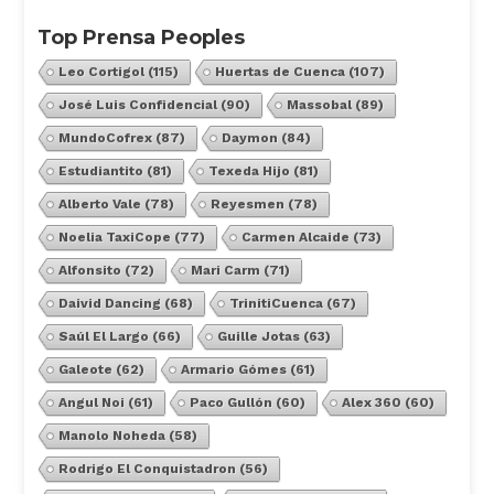
Top Prensa Peoples
Leo Cortigol
(115)
Huertas de Cuenca
(107)
José Luis Confidencial
(90)
Massobal
(89)
MundoCofrex
(87)
Daymon
(84)
Estudiantito
(81)
Texeda Hijo
(81)
Alberto Vale
(78)
Reyesmen
(78)
Noelia TaxiCope
(77)
Carmen Alcaide
(73)
Alfonsito
(72)
Mari Carm
(71)
Daivid Dancing
(68)
TrinitiCuenca
(67)
Saúl El Largo
(66)
Guille Jotas
(63)
Galeote
(62)
Armario Gómes
(61)
Angul Noi
(61)
Paco Gullón
(60)
Alex 360
(60)
Manolo Noheda
(58)
Rodrigo El Conquistadron
(56)