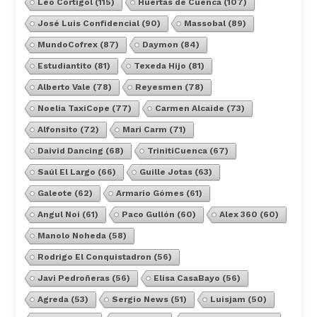
Leo Cortigol
(115)
Huertas de Cuenca
(107)
José Luis Confidencial
(90)
Massobal
(89)
MundoCofrex
(87)
Daymon
(84)
Estudiantito
(81)
Texeda Hijo
(81)
Alberto Vale
(78)
Reyesmen
(78)
Noelia TaxiCope
(77)
Carmen Alcaide
(73)
Alfonsito
(72)
Mari Carm
(71)
Daivid Dancing
(68)
TrinitiCuenca
(67)
Saúl El Largo
(66)
Guille Jotas
(63)
Galeote
(62)
Armario Gómes
(61)
Angul Noi
(61)
Paco Gullón
(60)
Alex 360
(60)
Manolo Noheda
(58)
Rodrigo El Conquistadron
(56)
Javi Pedroñeras
(56)
Elisa CasaBayo
(56)
Agreda
(53)
Sergio News
(51)
Luisjam
(50)