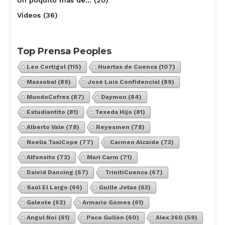
Vídeos
(36)
Top Prensa Peoples
Leo Cortigol
(115)
Huertas de Cuenca
(107)
Massobal
(89)
José Luis Confidencial
(89)
MundoCofrex
(87)
Daymon
(84)
Estudiantito
(81)
Texeda Hijo
(81)
Alberto Vale
(78)
Reyesmen
(78)
Noelia TaxiCope
(77)
Carmen Alcaide
(73)
Alfonsito
(72)
Mari Carm
(71)
Daivid Dancing
(67)
TrinitiCuenca
(67)
Saúl El Largo
(66)
Guille Jotas
(63)
Galeote
(62)
Armario Gómes
(61)
Angul Noi
(61)
Paco Gullón
(60)
Alex 360
(59)