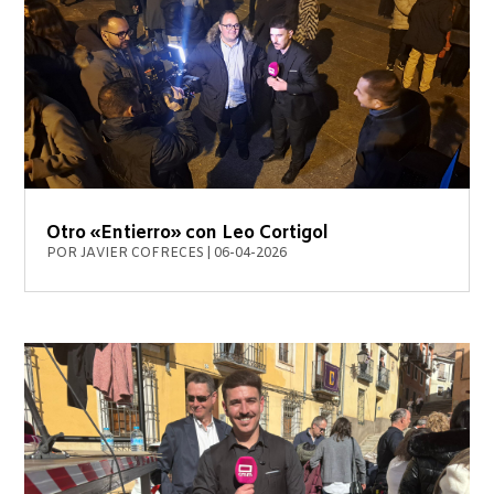
Otro «Entierro» con Leo Cortigol
POR
JAVIER COFRECES
|
06-04-2026