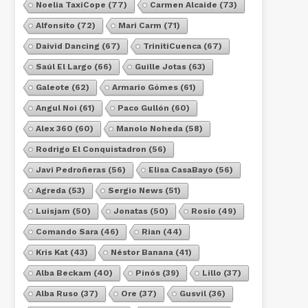
Noelia TaxiCope
(77)
Carmen Alcaide
(73)
Alfonsito
(72)
Mari Carm
(71)
Daivid Dancing
(67)
TrinitiCuenca
(67)
Saúl El Largo
(66)
Guille Jotas
(63)
Galeote
(62)
Armario Gómes
(61)
Angul Noi
(61)
Paco Gullón
(60)
Alex 360
(60)
Manolo Noheda
(58)
Rodrigo El Conquistadron
(56)
Javi Pedroñeras
(56)
Elisa CasaBayo
(56)
Agreda
(53)
Sergio News
(51)
Luisjam
(50)
Jonatas
(50)
Rosio
(49)
Comando Sara
(46)
Rian
(44)
Kris Kat
(43)
Néstor Banana
(41)
Alba Beckam
(40)
Pinós
(39)
Lillo
(37)
Alba Ruso
(37)
Ore
(37)
Gusvil
(36)