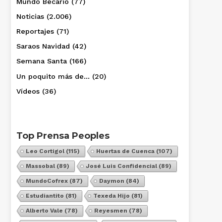
Mundo Becario
(77)
Noticias
(2.006)
Reportajes
(71)
Saraos Navidad
(42)
Semana Santa
(166)
Un poquito más de…
(20)
Vídeos
(36)
Top Prensa Peoples
Leo Cortigol
(115)
Huertas de Cuenca
(107)
Massobal
(89)
José Luis Confidencial
(89)
MundoCofrex
(87)
Daymon
(84)
Estudiantito
(81)
Texeda Hijo
(81)
Alberto Vale
(78)
Reyesmen
(78)