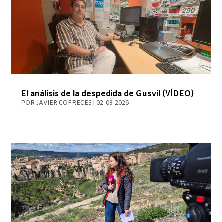
El análisis de la despedida de Gusvil (VÍDEO)
POR
JAVIER COFRECES
|
02-08-2026