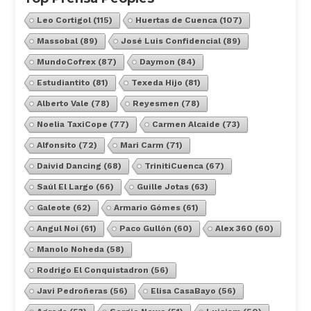
Leo Cortigol
(115)
Huertas de Cuenca
(107)
Massobal
(89)
José Luis Confidencial
(89)
MundoCofrex
(87)
Daymon
(84)
Estudiantito
(81)
Texeda Hijo
(81)
Alberto Vale
(78)
Reyesmen
(78)
Noelia TaxiCope
(77)
Carmen Alcaide
(73)
Alfonsito
(72)
Mari Carm
(71)
Daivid Dancing
(68)
TrinitiCuenca
(67)
Saúl El Largo
(66)
Guille Jotas
(63)
Galeote
(62)
Armario Gómes
(61)
Angul Noi
(61)
Paco Gullón
(60)
Alex 360
(60)
Manolo Noheda
(58)
Rodrigo El Conquistadron
(56)
Javi Pedroñeras
(56)
Elisa CasaBayo
(56)