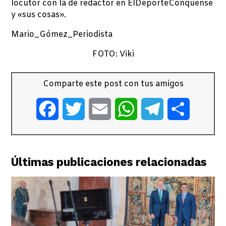
locutor con la de redactor en ElDeporteConquense
y «sus cosas».
Mario_Gómez_Periodista
FOTO: Viki
Comparte este post con tus amigos
Facebook
Twitter
Email
WhatsApp
Telegram
Comparti
Últimas publicaciones relacionadas