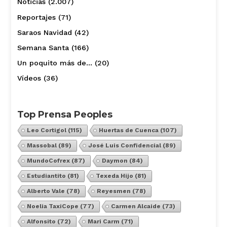
Noticias
(2.007)
Reportajes
(71)
Saraos Navidad
(42)
Semana Santa
(166)
Un poquito más de…
(20)
Vídeos
(36)
Top Prensa Peoples
Leo Cortigol
(115)
Huertas de Cuenca
(107)
Massobal
(89)
José Luis Confidencial
(89)
MundoCofrex
(87)
Daymon
(84)
Estudiantito
(81)
Texeda Hijo
(81)
Alberto Vale
(78)
Reyesmen
(78)
Noelia TaxiCope
(77)
Carmen Alcaide
(73)
Alfonsito
(72)
Mari Carm
(71)