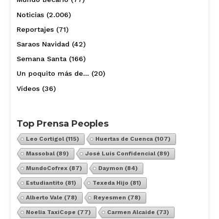
Noticias
(2.006)
Reportajes
(71)
Saraos Navidad
(42)
Semana Santa
(166)
Un poquito más de…
(20)
Vídeos
(36)
Top Prensa Peoples
Leo Cortigol
(115)
Huertas de Cuenca
(107)
Massobal
(89)
José Luis Confidencial
(89)
MundoCofrex
(87)
Daymon
(84)
Estudiantito
(81)
Texeda Hijo
(81)
Alberto Vale
(78)
Reyesmen
(78)
Noelia TaxiCope
(77)
Carmen Alcaide
(73)