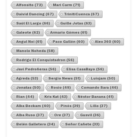
Alfonsito
(72)
Mari Carm
(71)
Daivid Dancing
(67)
TrinitiCuenca
(67)
Saúl El Largo
(66)
Guille Jotas
(63)
Galeote
(62)
Armario Gómes
(61)
Angul Noi
(61)
Paco Gullón
(60)
Alex 360
(60)
Manolo Noheda
(58)
Rodrigo El Conquistadron
(56)
Javi Pedroñeras
(56)
Elisa CasaBayo
(56)
Agreda
(53)
Sergio News
(51)
Luisjam
(50)
Jonatas
(50)
Rosio
(49)
Comando Sara
(46)
Rian
(44)
Kris Kat
(43)
Néstor Banana
(41)
Alba Beckam
(40)
Pinós
(39)
Lillo
(37)
Alba Ruso
(37)
Ore
(37)
Gusvil
(36)
Belén Galletero
(34)
Señor Cañete
(33)