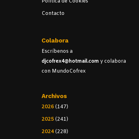
Política de Cookies
Contacto
Colabora
Escríbenos a
djcofrex4@hotmail.com
y colabora
con MundoCofrex
Archivos
2026
(147)
2025
(241)
2024
(228)