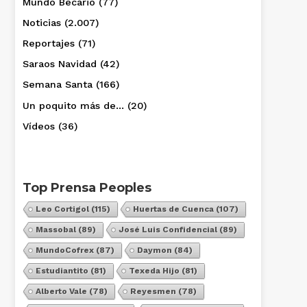
Mundo Becario
(77)
Noticias
(2.007)
Reportajes
(71)
Saraos Navidad
(42)
Semana Santa
(166)
Un poquito más de…
(20)
Vídeos
(36)
Top Prensa Peoples
Leo Cortigol
(115)
Huertas de Cuenca
(107)
Massobal
(89)
José Luis Confidencial
(89)
MundoCofrex
(87)
Daymon
(84)
Estudiantito
(81)
Texeda Hijo
(81)
Alberto Vale
(78)
Reyesmen
(78)