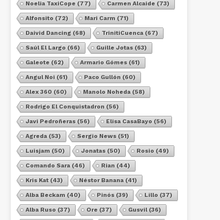
Noelia TaxiCope
(77)
Carmen Alcaide
(73)
Alfonsito
(72)
Mari Carm
(71)
Daivid Dancing
(68)
TrinitiCuenca
(67)
Saúl El Largo
(66)
Guille Jotas
(63)
Galeote
(62)
Armario Gómes
(61)
Angul Noi
(61)
Paco Gullón
(60)
Alex 360
(60)
Manolo Noheda
(58)
Rodrigo El Conquistadron
(56)
Javi Pedroñeras
(56)
Elisa CasaBayo
(56)
Agreda
(53)
Sergio News
(51)
Luisjam
(50)
Jonatas
(50)
Rosio
(49)
Comando Sara
(46)
Rian
(44)
Kris Kat
(43)
Néstor Banana
(41)
Alba Beckam
(40)
Pinós
(39)
Lillo
(37)
Alba Ruso
(37)
Ore
(37)
Gusvil
(36)