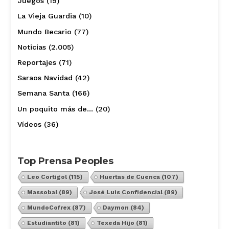
Juegos
(19)
La Vieja Guardia
(10)
Mundo Becario
(77)
Noticias
(2.005)
Reportajes
(71)
Saraos Navidad
(42)
Semana Santa
(166)
Un poquito más de…
(20)
Vídeos
(36)
Top Prensa Peoples
Leo Cortigol
(115)
Huertas de Cuenca
(107)
Massobal
(89)
José Luis Confidencial
(89)
MundoCofrex
(87)
Daymon
(84)
Estudiantito
(81)
Texeda Hijo
(81)