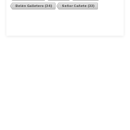
Belén Galletero
(34)
Señor Cañete
(33)
Ver Todos