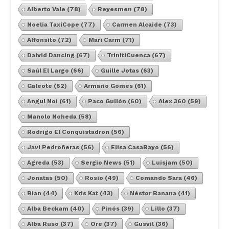
Alberto Vale
(78)
Reyesmen
(78)
Noelia TaxiCope
(77)
Carmen Alcaide
(73)
Alfonsito
(72)
Mari Carm
(71)
Daivid Dancing
(67)
TrinitiCuenca
(67)
Saúl El Largo
(66)
Guille Jotas
(63)
Galeote
(62)
Armario Gómes
(61)
Angul Noi
(61)
Paco Gullón
(60)
Alex 360
(59)
Manolo Noheda
(58)
Rodrigo El Conquistadron
(56)
Javi Pedroñeras
(56)
Elisa CasaBayo
(56)
Agreda
(53)
Sergio News
(51)
Luisjam
(50)
Jonatas
(50)
Rosio
(49)
Comando Sara
(46)
Rian
(44)
Kris Kat
(43)
Néstor Banana
(41)
Alba Beckam
(40)
Pinós
(39)
Lillo
(37)
Alba Ruso
(37)
Ore
(37)
Gusvil
(36)