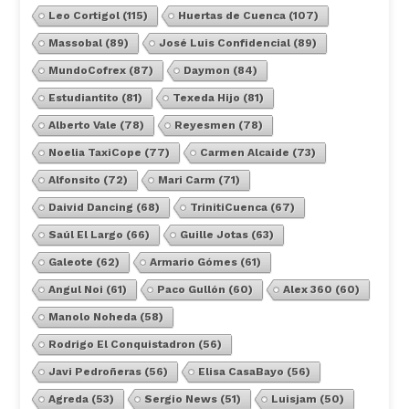
Leo Cortigol
(115)
Huertas de Cuenca
(107)
Massobal
(89)
José Luis Confidencial
(89)
MundoCofrex
(87)
Daymon
(84)
Estudiantito
(81)
Texeda Hijo
(81)
Alberto Vale
(78)
Reyesmen
(78)
Noelia TaxiCope
(77)
Carmen Alcaide
(73)
Alfonsito
(72)
Mari Carm
(71)
Daivid Dancing
(68)
TrinitiCuenca
(67)
Saúl El Largo
(66)
Guille Jotas
(63)
Galeote
(62)
Armario Gómes
(61)
Angul Noi
(61)
Paco Gullón
(60)
Alex 360
(60)
Manolo Noheda
(58)
Rodrigo El Conquistadron
(56)
Javi Pedroñeras
(56)
Elisa CasaBayo
(56)
Agreda
(53)
Sergio News
(51)
Luisjam
(50)