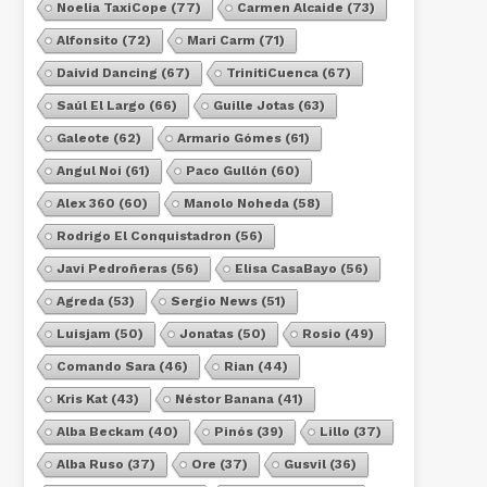
Noelia TaxiCope
(77)
Carmen Alcaide
(73)
Alfonsito
(72)
Mari Carm
(71)
Daivid Dancing
(67)
TrinitiCuenca
(67)
Saúl El Largo
(66)
Guille Jotas
(63)
Galeote
(62)
Armario Gómes
(61)
Angul Noi
(61)
Paco Gullón
(60)
Alex 360
(60)
Manolo Noheda
(58)
Rodrigo El Conquistadron
(56)
Javi Pedroñeras
(56)
Elisa CasaBayo
(56)
Agreda
(53)
Sergio News
(51)
Luisjam
(50)
Jonatas
(50)
Rosio
(49)
Comando Sara
(46)
Rian
(44)
Kris Kat
(43)
Néstor Banana
(41)
Alba Beckam
(40)
Pinós
(39)
Lillo
(37)
Alba Ruso
(37)
Ore
(37)
Gusvil
(36)