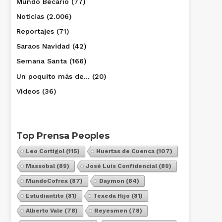
Mundo Becario
(77)
Noticias
(2.006)
Reportajes
(71)
Saraos Navidad
(42)
Semana Santa
(166)
Un poquito más de…
(20)
Vídeos
(36)
Top Prensa Peoples
Leo Cortigol
(115)
Huertas de Cuenca
(107)
Massobal
(89)
José Luis Confidencial
(89)
MundoCofrex
(87)
Daymon
(84)
Estudiantito
(81)
Texeda Hijo
(81)
Alberto Vale
(78)
Reyesmen
(78)