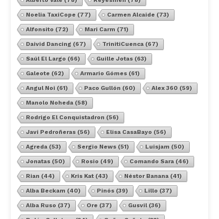
Alberto Vale
(78)
Reyesmen
(78)
Noelia TaxiCope
(77)
Carmen Alcaide
(73)
Alfonsito
(72)
Mari Carm
(71)
Daivid Dancing
(67)
TrinitiCuenca
(67)
Saúl El Largo
(66)
Guille Jotas
(63)
Galeote
(62)
Armario Gómes
(61)
Angul Noi
(61)
Paco Gullón
(60)
Alex 360
(59)
Manolo Noheda
(58)
Rodrigo El Conquistadron
(56)
Javi Pedroñeras
(56)
Elisa CasaBayo
(56)
Agreda
(53)
Sergio News
(51)
Luisjam
(50)
Jonatas
(50)
Rosio
(49)
Comando Sara
(46)
Rian
(44)
Kris Kat
(43)
Néstor Banana
(41)
Alba Beckam
(40)
Pinós
(39)
Lillo
(37)
Alba Ruso
(37)
Ore
(37)
Gusvil
(36)