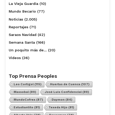
La Vieja Guardia
(10)
Mundo Becario
(77)
Noticias
(2.005)
Reportajes
(71)
Saraos Navidad
(42)
Semana Santa
(166)
Un poquito más de…
(20)
Vídeos
(36)
Top Prensa Peoples
Leo Cortigol
(115)
Huertas de Cuenca
(107)
Massobal
(89)
José Luis Confidencial
(89)
MundoCofrex
(87)
Daymon
(84)
Estudiantito
(81)
Texeda Hijo
(81)