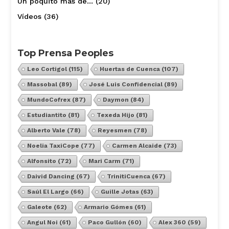
Un poquito más de…
(20)
Vídeos
(36)
Top Prensa Peoples
Leo Cortigol
(115)
Huertas de Cuenca
(107)
Massobal
(89)
José Luis Confidencial
(89)
MundoCofrex
(87)
Daymon
(84)
Estudiantito
(81)
Texeda Hijo
(81)
Alberto Vale
(78)
Reyesmen
(78)
Noelia TaxiCope
(77)
Carmen Alcaide
(73)
Alfonsito
(72)
Mari Carm
(71)
Daivid Dancing
(67)
TrinitiCuenca
(67)
Saúl El Largo
(66)
Guille Jotas
(63)
Galeote
(62)
Armario Gómes
(61)
Angul Noi
(61)
Paco Gullón
(60)
Alex 360
(59)