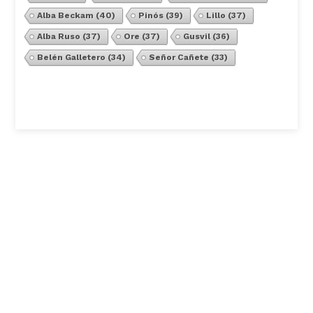
Alba Beckam
(40)
Pinós
(39)
Lillo
(37)
Alba Ruso
(37)
Ore
(37)
Gusvil
(36)
Belén Galletero
(34)
Señor Cañete
(33)
Ver Todos