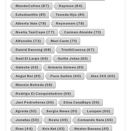
MundoCofrex
(87)
Daymon
(84)
Estudiantito
(81)
Texeda Hijo
(81)
Alberto Vale
(78)
Reyesmen
(78)
Noelia TaxiCope
(77)
Carmen Alcaide
(73)
Alfonsito
(72)
Mari Carm
(71)
Daivid Dancing
(68)
TrinitiCuenca
(67)
Saúl El Largo
(66)
Guille Jotas
(63)
Galeote
(62)
Armario Gómes
(61)
Angul Noi
(61)
Paco Gullón
(60)
Alex 360
(60)
Manolo Noheda
(58)
Rodrigo El Conquistadron
(56)
Javi Pedroñeras
(56)
Elisa CasaBayo
(56)
Agreda
(53)
Sergio News
(51)
Luisjam
(50)
Jonatas
(50)
Rosio
(49)
Comando Sara
(46)
Rian
(44)
Kris Kat
(43)
Néstor Banana
(41)