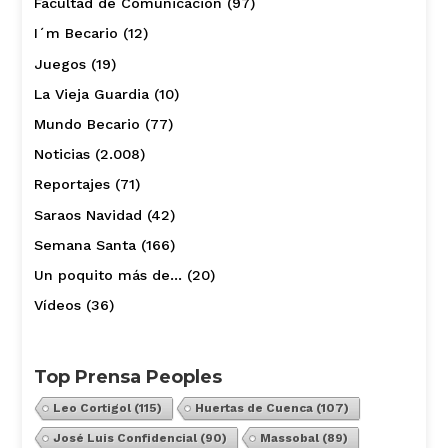
Facultad de Comunicación
(97)
I´m Becario
(12)
Juegos
(19)
La Vieja Guardia
(10)
Mundo Becario
(77)
Noticias
(2.008)
Reportajes
(71)
Saraos Navidad
(42)
Semana Santa
(166)
Un poquito más de…
(20)
Vídeos
(36)
Top Prensa Peoples
Leo Cortigol
(115)
Huertas de Cuenca
(107)
José Luis Confidencial
(90)
Massobal
(89)