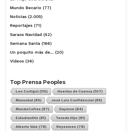
Mundo Becario
(77)
Noticias
(2.005)
Reportajes
(71)
Saraos Navidad
(42)
Semana Santa
(166)
Un poquito más de…
(20)
Vídeos
(36)
Top Prensa Peoples
Leo Cortigol
(115)
Huertas de Cuenca
(107)
Massobal
(89)
José Luis Confidencial
(89)
MundoCofrex
(87)
Daymon
(84)
Estudiantito
(81)
Texeda Hijo
(81)
Alberto Vale
(78)
Reyesmen
(78)