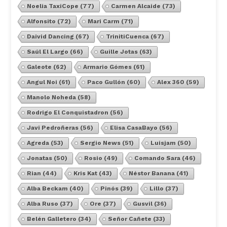
Noelia TaxiCope
(77)
Carmen Alcaide
(73)
Alfonsito
(72)
Mari Carm
(71)
Daivid Dancing
(67)
TrinitiCuenca
(67)
Saúl El Largo
(66)
Guille Jotas
(63)
Galeote
(62)
Armario Gómes
(61)
Angul Noi
(61)
Paco Gullón
(60)
Alex 360
(59)
Manolo Noheda
(58)
Rodrigo El Conquistadron
(56)
Javi Pedroñeras
(56)
Elisa CasaBayo
(56)
Agreda
(53)
Sergio News
(51)
Luisjam
(50)
Jonatas
(50)
Rosio
(49)
Comando Sara
(46)
Rian
(44)
Kris Kat
(43)
Néstor Banana
(41)
Alba Beckam
(40)
Pinós
(39)
Lillo
(37)
Alba Ruso
(37)
Ore
(37)
Gusvil
(36)
Belén Galletero
(34)
Señor Cañete
(33)