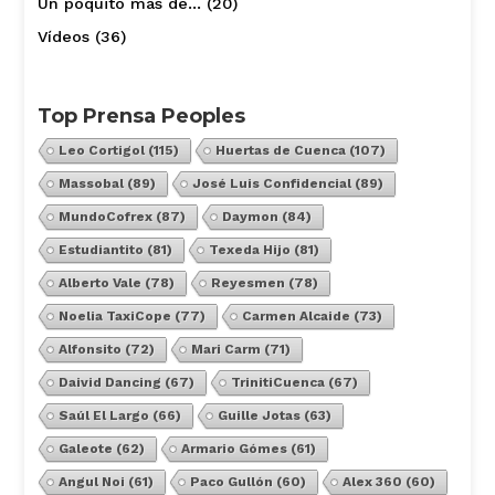
Un poquito más de…
(20)
Vídeos
(36)
Top Prensa Peoples
Leo Cortigol
(115)
Huertas de Cuenca
(107)
Massobal
(89)
José Luis Confidencial
(89)
MundoCofrex
(87)
Daymon
(84)
Estudiantito
(81)
Texeda Hijo
(81)
Alberto Vale
(78)
Reyesmen
(78)
Noelia TaxiCope
(77)
Carmen Alcaide
(73)
Alfonsito
(72)
Mari Carm
(71)
Daivid Dancing
(67)
TrinitiCuenca
(67)
Saúl El Largo
(66)
Guille Jotas
(63)
Galeote
(62)
Armario Gómes
(61)
Angul Noi
(61)
Paco Gullón
(60)
Alex 360
(60)