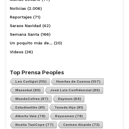
Noticias
(2.006)
Reportajes
(71)
Saraos Navidad
(42)
Semana Santa
(166)
Un poquito más de…
(20)
Vídeos
(36)
Top Prensa Peoples
Leo Cortigol
(115)
Huertas de Cuenca
(107)
Massobal
(89)
José Luis Confidencial
(89)
MundoCofrex
(87)
Daymon
(84)
Estudiantito
(81)
Texeda Hijo
(81)
Alberto Vale
(78)
Reyesmen
(78)
Noelia TaxiCope
(77)
Carmen Alcaide
(73)