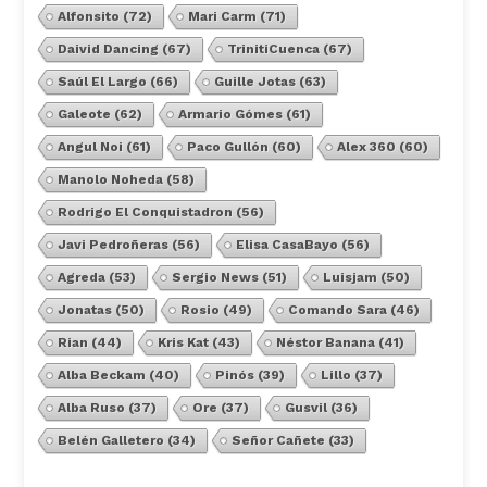
Alfonsito
(72)
Mari Carm
(71)
Daivid Dancing
(67)
TrinitiCuenca
(67)
Saúl El Largo
(66)
Guille Jotas
(63)
Galeote
(62)
Armario Gómes
(61)
Angul Noi
(61)
Paco Gullón
(60)
Alex 360
(60)
Manolo Noheda
(58)
Rodrigo El Conquistadron
(56)
Javi Pedroñeras
(56)
Elisa CasaBayo
(56)
Agreda
(53)
Sergio News
(51)
Luisjam
(50)
Jonatas
(50)
Rosio
(49)
Comando Sara
(46)
Rian
(44)
Kris Kat
(43)
Néstor Banana
(41)
Alba Beckam
(40)
Pinós
(39)
Lillo
(37)
Alba Ruso
(37)
Ore
(37)
Gusvil
(36)
Belén Galletero
(34)
Señor Cañete
(33)