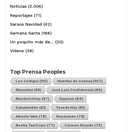
Noticias
(2.006)
Reportajes
(71)
Saraos Navidad
(42)
Semana Santa
(166)
Un poquito más de…
(20)
Vídeos
(36)
Top Prensa Peoples
Leo Cortigol
(115)
Huertas de Cuenca
(107)
Massobal
(89)
José Luis Confidencial
(89)
MundoCofrex
(87)
Daymon
(84)
Estudiantito
(81)
Texeda Hijo
(81)
Alberto Vale
(78)
Reyesmen
(78)
Noelia TaxiCope
(77)
Carmen Alcaide
(73)