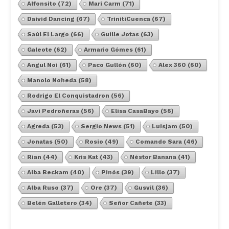
Alfonsito
(72)
Mari Carm
(71)
Daivid Dancing
(67)
TrinitiCuenca
(67)
Saúl El Largo
(66)
Guille Jotas
(63)
Galeote
(62)
Armario Gómes
(61)
Angul Noi
(61)
Paco Gullón
(60)
Alex 360
(60)
Manolo Noheda
(58)
Rodrigo El Conquistadron
(56)
Javi Pedroñeras
(56)
Elisa CasaBayo
(56)
Agreda
(53)
Sergio News
(51)
Luisjam
(50)
Jonatas
(50)
Rosio
(49)
Comando Sara
(46)
Rian
(44)
Kris Kat
(43)
Néstor Banana
(41)
Alba Beckam
(40)
Pinós
(39)
Lillo
(37)
Alba Ruso
(37)
Ore
(37)
Gusvil
(36)
Belén Galletero
(34)
Señor Cañete
(33)