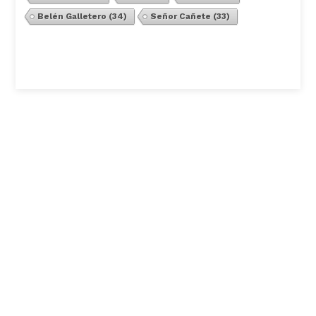
Belén Galletero
(34)
Señor Cañete
(33)
Ver Todos