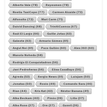
Alberto Vale
(78)
Reyesmen
(78)
Noelia TaxiCope
(77)
Carmen Alcaide
(73)
Alfonsito
(72)
Mari Carm
(71)
Daivid Dancing
(68)
TrinitiCuenca
(67)
Saúl El Largo
(66)
Guille Jotas
(63)
Galeote
(62)
Armario Gómes
(61)
Angul Noi
(61)
Paco Gullón
(60)
Alex 360
(60)
Manolo Noheda
(58)
Rodrigo El Conquistadron
(56)
Javi Pedroñeras
(56)
Elisa CasaBayo
(56)
Agreda
(53)
Sergio News
(51)
Luisjam
(50)
Jonatas
(50)
Rosio
(49)
Comando Sara
(46)
Rian
(44)
Kris Kat
(43)
Néstor Banana
(41)
Alba Beckam
(40)
Pinós
(39)
Lillo
(37)
Alba Ruso
(37)
Ore
(37)
Gusvil
(36)