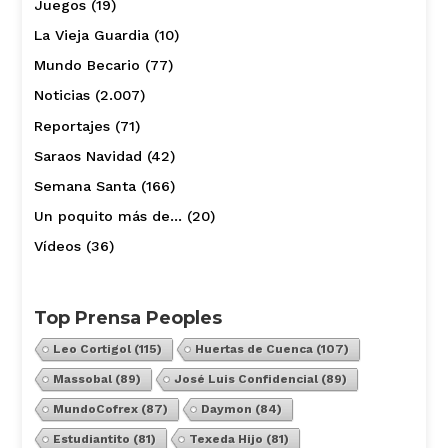
Juegos
(19)
La Vieja Guardia
(10)
Mundo Becario
(77)
Noticias
(2.007)
Reportajes
(71)
Saraos Navidad
(42)
Semana Santa
(166)
Un poquito más de…
(20)
Vídeos
(36)
Top Prensa Peoples
Leo Cortigol
(115)
Huertas de Cuenca
(107)
Massobal
(89)
José Luis Confidencial
(89)
MundoCofrex
(87)
Daymon
(84)
Estudiantito
(81)
Texeda Hijo
(81)