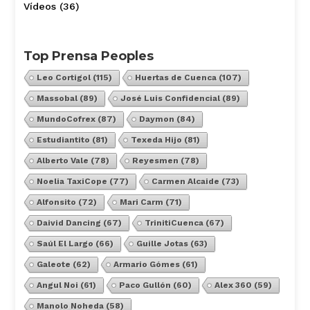
Vídeos
(36)
Top Prensa Peoples
Leo Cortigol
(115)
Huertas de Cuenca
(107)
Massobal
(89)
José Luis Confidencial
(89)
MundoCofrex
(87)
Daymon
(84)
Estudiantito
(81)
Texeda Hijo
(81)
Alberto Vale
(78)
Reyesmen
(78)
Noelia TaxiCope
(77)
Carmen Alcaide
(73)
Alfonsito
(72)
Mari Carm
(71)
Daivid Dancing
(67)
TrinitiCuenca
(67)
Saúl El Largo
(66)
Guille Jotas
(63)
Galeote
(62)
Armario Gómes
(61)
Angul Noi
(61)
Paco Gullón
(60)
Alex 360
(59)
Manolo Noheda
(58)