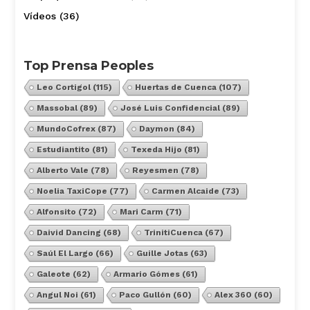
Vídeos
(36)
Top Prensa Peoples
Leo Cortigol
(115)
Huertas de Cuenca
(107)
Massobal
(89)
José Luis Confidencial
(89)
MundoCofrex
(87)
Daymon
(84)
Estudiantito
(81)
Texeda Hijo
(81)
Alberto Vale
(78)
Reyesmen
(78)
Noelia TaxiCope
(77)
Carmen Alcaide
(73)
Alfonsito
(72)
Mari Carm
(71)
Daivid Dancing
(68)
TrinitiCuenca
(67)
Saúl El Largo
(66)
Guille Jotas
(63)
Galeote
(62)
Armario Gómes
(61)
Angul Noi
(61)
Paco Gullón
(60)
Alex 360
(60)