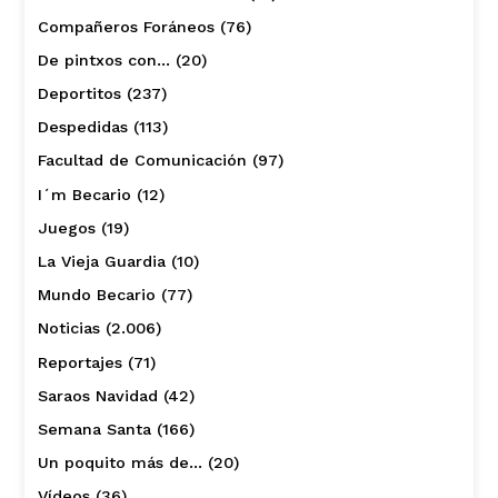
Compañeros Foráneos
(76)
De pintxos con…
(20)
Deportitos
(237)
Despedidas
(113)
Facultad de Comunicación
(97)
I´m Becario
(12)
Juegos
(19)
La Vieja Guardia
(10)
Mundo Becario
(77)
Noticias
(2.006)
Reportajes
(71)
Saraos Navidad
(42)
Semana Santa
(166)
Un poquito más de…
(20)
Vídeos
(36)