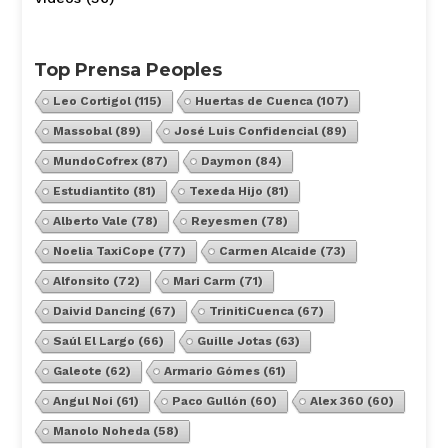
Top Prensa Peoples
Leo Cortigol
(115)
Huertas de Cuenca
(107)
Massobal
(89)
José Luis Confidencial
(89)
MundoCofrex
(87)
Daymon
(84)
Estudiantito
(81)
Texeda Hijo
(81)
Alberto Vale
(78)
Reyesmen
(78)
Noelia TaxiCope
(77)
Carmen Alcaide
(73)
Alfonsito
(72)
Mari Carm
(71)
Daivid Dancing
(67)
TrinitiCuenca
(67)
Saúl El Largo
(66)
Guille Jotas
(63)
Galeote
(62)
Armario Gómes
(61)
Angul Noi
(61)
Paco Gullón
(60)
Alex 360
(60)
Manolo Noheda
(58)