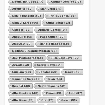
Noelia TaxiCope
(77)
Carmen Alcaide
(73)
Alfonsito
(72)
Mari Carm
(71)
Daivid Dancing
(67)
TrinitiCuenca
(67)
Saúl El Largo
(66)
Guille Jotas
(63)
Galeote
(62)
Armario Gómes
(61)
Angul Noi
(61)
Paco Gullón
(60)
Alex 360
(59)
Manolo Noheda
(58)
Rodrigo El Conquistadron
(56)
Javi Pedroñeras
(56)
Elisa CasaBayo
(56)
Agreda
(53)
Sergio News
(51)
Luisjam
(50)
Jonatas
(50)
Rosio
(49)
Comando Sara
(46)
Rian
(44)
Kris Kat
(43)
Néstor Banana
(41)
Alba Beckam
(40)
Pinós
(39)
Lillo
(37)
Alba Ruso
(37)
Ore
(37)
Gusvil
(36)