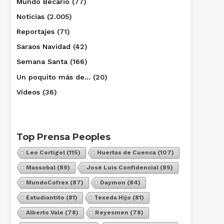
Mundo Becario
(77)
Noticias
(2.005)
Reportajes
(71)
Saraos Navidad
(42)
Semana Santa
(166)
Un poquito más de…
(20)
Vídeos
(36)
Top Prensa Peoples
Leo Cortigol
(115)
Huertas de Cuenca
(107)
Massobal
(89)
José Luis Confidencial
(89)
MundoCofrex
(87)
Daymon
(84)
Estudiantito
(81)
Texeda Hijo
(81)
Alberto Vale
(78)
Reyesmen
(78)