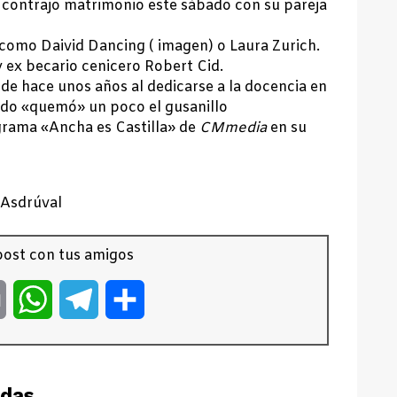
, contrajo matrimonio este sábado con su pareja
 como Daivid Dancing ( imagen) o Laura Zurich.
y ex becario cenicero Robert Cid.
sde hace unos años al dedicarse a la docencia en
ado «quemó» un poco el gusanillo
grama «Ancha es Castilla» de
CMmedia
en su
 Asdrúval
ost con tus amigos
er
Email
WhatsApp
Telegram
Compartir
adas