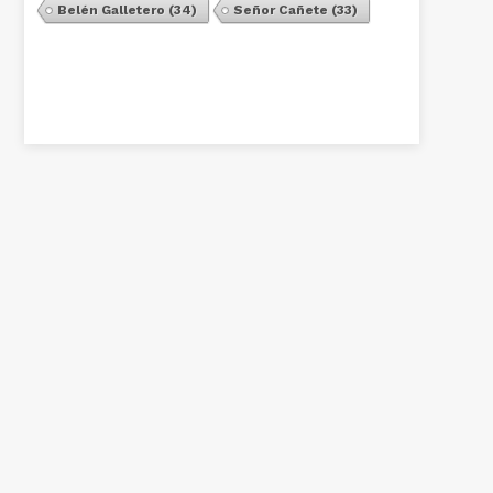
Belén Galletero
(34)
Señor Cañete
(33)
Ver Todos