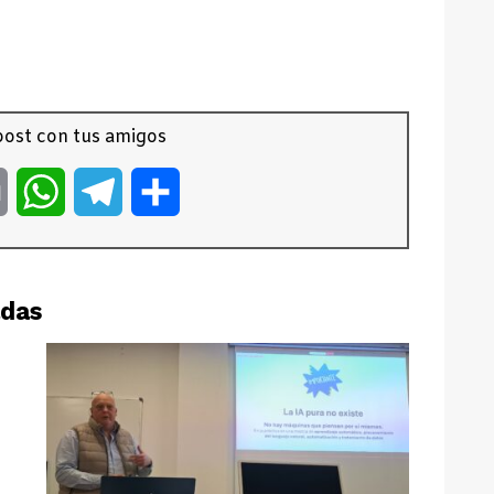
ost con tus amigos
er
Email
WhatsApp
Telegram
Compartir
adas