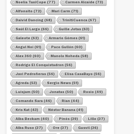
Noelia TaxiCope
(77)
Carmen Alcaide
(73)
Alfonsito
(72)
Mari Carm
(71)
Daivid Dancing
(68)
TrinitiCuenca
(67)
Saúl El Largo
(66)
Guille Jotas
(63)
Galeote
(62)
Armario Gómes
(61)
Angul Noi
(61)
Paco Gullón
(60)
Alex 360
(60)
Manolo Noheda
(58)
Rodrigo El Conquistadron
(56)
Javi Pedroñeras
(56)
Elisa CasaBayo
(56)
Agreda
(53)
Sergio News
(51)
Luisjam
(50)
Jonatas
(50)
Rosio
(49)
Comando Sara
(46)
Rian
(44)
Kris Kat
(43)
Néstor Banana
(41)
Alba Beckam
(40)
Pinós
(39)
Lillo
(37)
Alba Ruso
(37)
Ore
(37)
Gusvil
(36)