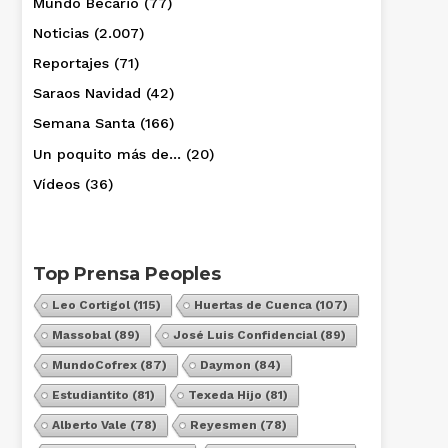
Mundo Becario
(77)
Noticias
(2.007)
Reportajes
(71)
Saraos Navidad
(42)
Semana Santa
(166)
Un poquito más de…
(20)
Vídeos
(36)
Top Prensa Peoples
Leo Cortigol
(115)
Huertas de Cuenca
(107)
Massobal
(89)
José Luis Confidencial
(89)
MundoCofrex
(87)
Daymon
(84)
Estudiantito
(81)
Texeda Hijo
(81)
Alberto Vale
(78)
Reyesmen
(78)