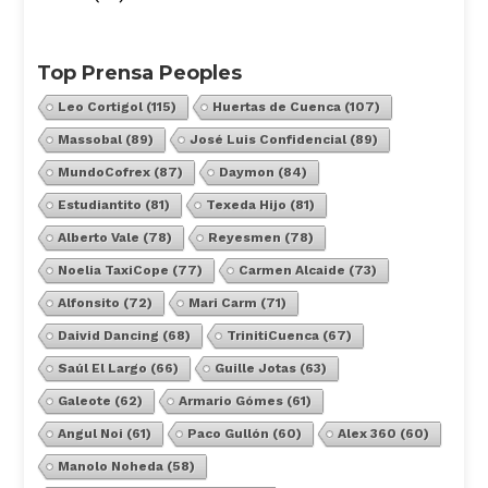
Top Prensa Peoples
Leo Cortigol
(115)
Huertas de Cuenca
(107)
Massobal
(89)
José Luis Confidencial
(89)
MundoCofrex
(87)
Daymon
(84)
Estudiantito
(81)
Texeda Hijo
(81)
Alberto Vale
(78)
Reyesmen
(78)
Noelia TaxiCope
(77)
Carmen Alcaide
(73)
Alfonsito
(72)
Mari Carm
(71)
Daivid Dancing
(68)
TrinitiCuenca
(67)
Saúl El Largo
(66)
Guille Jotas
(63)
Galeote
(62)
Armario Gómes
(61)
Angul Noi
(61)
Paco Gullón
(60)
Alex 360
(60)
Manolo Noheda
(58)