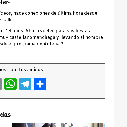
les».
vídeos, hace conexiones de última hora desde
 calle.
os 18 años. Ahora vuelve para sus fiestas
 muy castellanomanchega y llevando el nombre
esde el programa de Antena 3.
ost con tus amigos
er
Email
WhatsApp
Telegram
Compartir
adas