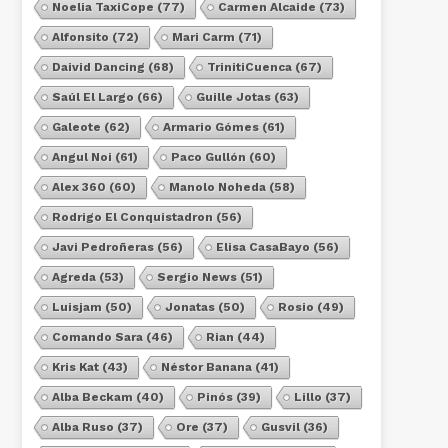
Noelia TaxiCope
(77)
Carmen Alcaide
(73)
Alfonsito
(72)
Mari Carm
(71)
Daivid Dancing
(68)
TrinitiCuenca
(67)
Saúl El Largo
(66)
Guille Jotas
(63)
Galeote
(62)
Armario Gómes
(61)
Angul Noi
(61)
Paco Gullón
(60)
Alex 360
(60)
Manolo Noheda
(58)
Rodrigo El Conquistadron
(56)
Javi Pedroñeras
(56)
Elisa CasaBayo
(56)
Agreda
(53)
Sergio News
(51)
Luisjam
(50)
Jonatas
(50)
Rosio
(49)
Comando Sara
(46)
Rian
(44)
Kris Kat
(43)
Néstor Banana
(41)
Alba Beckam
(40)
Pinós
(39)
Lillo
(37)
Alba Ruso
(37)
Ore
(37)
Gusvil
(36)