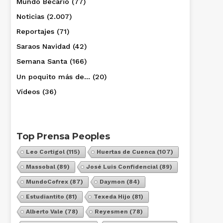
Mundo Becario
(77)
Noticias
(2.007)
Reportajes
(71)
Saraos Navidad
(42)
Semana Santa
(166)
Un poquito más de…
(20)
Vídeos
(36)
Top Prensa Peoples
Leo Cortigol
(115)
Huertas de Cuenca
(107)
Massobal
(89)
José Luis Confidencial
(89)
MundoCofrex
(87)
Daymon
(84)
Estudiantito
(81)
Texeda Hijo
(81)
Alberto Vale
(78)
Reyesmen
(78)