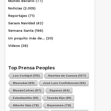
Mundo Becario
(77)
Noticias
(2.005)
Reportajes
(71)
Saraos Navidad
(42)
Semana Santa
(166)
Un poquito más de…
(20)
Vídeos
(36)
Top Prensa Peoples
Leo Cortigol
(115)
Huertas de Cuenca
(107)
Massobal
(89)
José Luis Confidencial
(89)
MundoCofrex
(87)
Daymon
(84)
Estudiantito
(81)
Texeda Hijo
(81)
Alberto Vale
(78)
Reyesmen
(78)