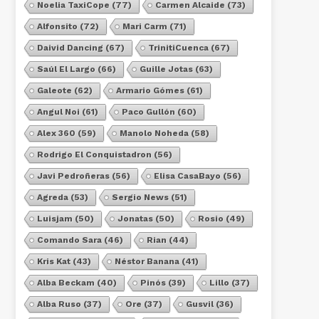
Noelia TaxiCope
(77)
Carmen Alcaide
(73)
Alfonsito
(72)
Mari Carm
(71)
Daivid Dancing
(67)
TrinitiCuenca
(67)
Saúl El Largo
(66)
Guille Jotas
(63)
Galeote
(62)
Armario Gómes
(61)
Angul Noi
(61)
Paco Gullón
(60)
Alex 360
(59)
Manolo Noheda
(58)
Rodrigo El Conquistadron
(56)
Javi Pedroñeras
(56)
Elisa CasaBayo
(56)
Agreda
(53)
Sergio News
(51)
Luisjam
(50)
Jonatas
(50)
Rosio
(49)
Comando Sara
(46)
Rian
(44)
Kris Kat
(43)
Néstor Banana
(41)
Alba Beckam
(40)
Pinós
(39)
Lillo
(37)
Alba Ruso
(37)
Ore
(37)
Gusvil
(36)