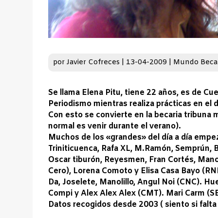
por
Javier Cofreces
|
13-04-2009
|
Mundo Beca
Se llama Elena Pitu, tiene 22 años, es de Cu
Periodismo mientras realiza prácticas en el 
Con esto se convierte en la becaria tribuna m
normal es venir durante el verano).
Muchos de los «grandes» del día a día empez
Triniticuenca, Rafa XL, M.Ramón, Semprún, B
Oscar tiburón, Reyesmen, Fran Cortés, Manol
Cero), Lorena Comoto y Elisa Casa Bayo (RNE)
Da, Joselete, Manolillo, Angul Noi (CNC). Hu
Compi y Alex Alex Alex (CMT). Mari Carm (S
Datos recogidos desde 2003 ( siento si falta 