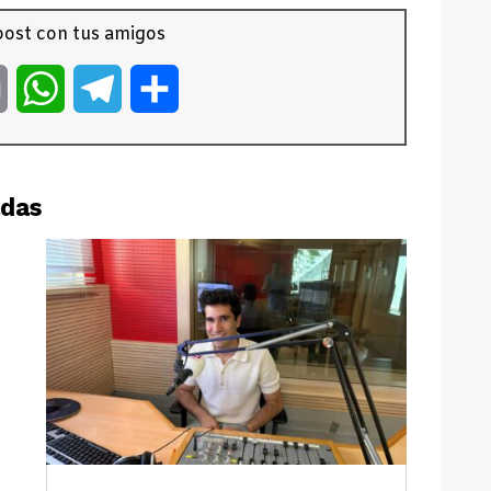
ost con tus amigos
er
Email
WhatsApp
Telegram
Compartir
adas