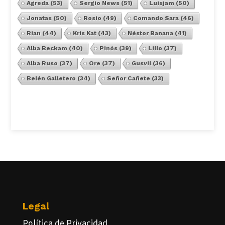
Agreda
(53)
Sergio News
(51)
Luisjam
(50)
Jonatas
(50)
Rosio
(49)
Comando Sara
(46)
Rian
(44)
Kris Kat
(43)
Néstor Banana
(41)
Alba Beckam
(40)
Pinós
(39)
Lillo
(37)
Alba Ruso
(37)
Ore
(37)
Gusvil
(36)
Belén Galletero
(34)
Señor Cañete
(33)
Ver Todos
Legal
Política de Privacidad