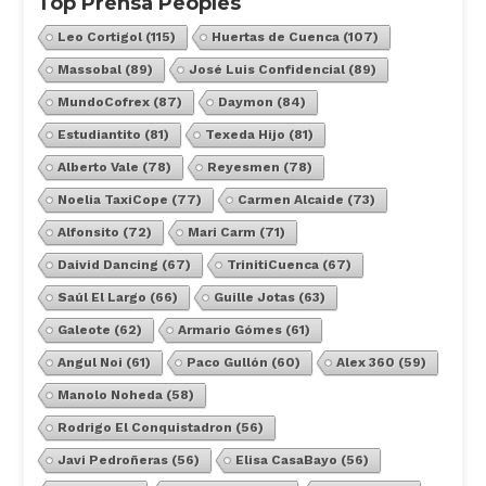
Top Prensa Peoples
Leo Cortigol
(115)
Huertas de Cuenca
(107)
Massobal
(89)
José Luis Confidencial
(89)
MundoCofrex
(87)
Daymon
(84)
Estudiantito
(81)
Texeda Hijo
(81)
Alberto Vale
(78)
Reyesmen
(78)
Noelia TaxiCope
(77)
Carmen Alcaide
(73)
Alfonsito
(72)
Mari Carm
(71)
Daivid Dancing
(67)
TrinitiCuenca
(67)
Saúl El Largo
(66)
Guille Jotas
(63)
Galeote
(62)
Armario Gómes
(61)
Angul Noi
(61)
Paco Gullón
(60)
Alex 360
(59)
Manolo Noheda
(58)
Rodrigo El Conquistadron
(56)
Javi Pedroñeras
(56)
Elisa CasaBayo
(56)