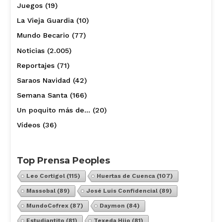
Juegos
(19)
La Vieja Guardia
(10)
Mundo Becario
(77)
Noticias
(2.005)
Reportajes
(71)
Saraos Navidad
(42)
Semana Santa
(166)
Un poquito más de…
(20)
Vídeos
(36)
Top Prensa Peoples
Leo Cortigol
(115)
Huertas de Cuenca
(107)
Massobal
(89)
José Luis Confidencial
(89)
MundoCofrex
(87)
Daymon
(84)
Estudiantito
(81)
Texeda Hijo
(81)