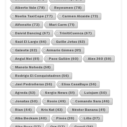
Alberto Vale
(78)
Reyesmen
(78)
Noelia TaxiCope
(77)
Carmen Alcaide
(73)
Alfonsito
(72)
Mari Carm
(71)
Daivid Dancing
(67)
TrinitiCuenca
(67)
Saúl El Largo
(66)
Guille Jotas
(63)
Galeote
(62)
Armario Gómes
(61)
Angul Noi
(61)
Paco Gullón
(60)
Alex 360
(59)
Manolo Noheda
(58)
Rodrigo El Conquistadron
(56)
Javi Pedroñeras
(56)
Elisa CasaBayo
(56)
Agreda
(53)
Sergio News
(51)
Luisjam
(50)
Jonatas
(50)
Rosio
(49)
Comando Sara
(46)
Rian
(44)
Kris Kat
(43)
Néstor Banana
(41)
Alba Beckam
(40)
Pinós
(39)
Lillo
(37)
Alba Ruso
(37)
Ore
(37)
Gusvil
(36)